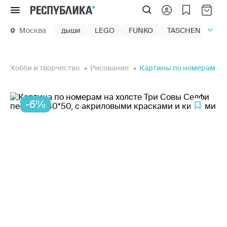
Меню
Москва
дыши
LEGO
FUNKO
TASCHEN
маг
Хобби и творчество
Рисование
Картины по номерам
-6%