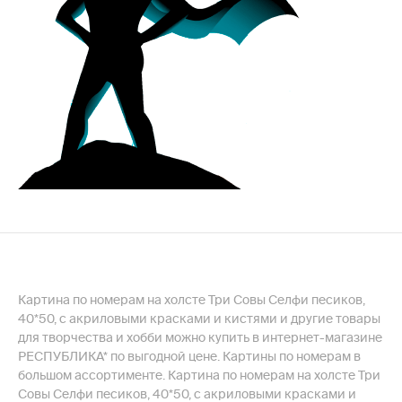
Картина по номерам на холсте Три Совы Селфи песиков,
40*50, с акриловыми красками и кистями и другие товары
для творчества и хобби можно купить в интернет-магазине
РЕСПУБЛИКА* по выгодной цене. Картины по номерам в
большом ассортименте. Картина по номерам на холсте Три
Совы Селфи песиков, 40*50, с акриловыми красками и