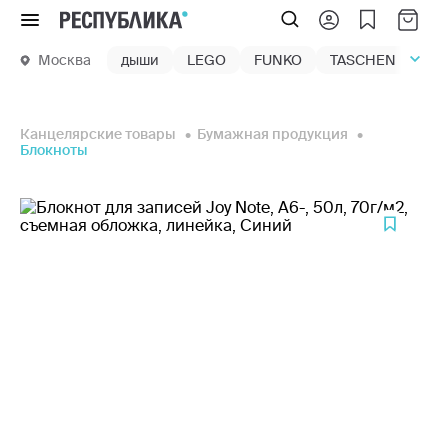
Меню
Москва
дыши
LEGO
FUNKO
TASCHEN
маг
Канцелярские товары
Бумажная продукция
Блокноты