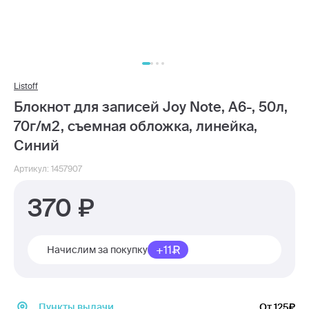
Listoff
Блокнот для записей Joy Note, А6-, 50л,
70г/м2, съемная обложка, линейка,
Синий
Артикул: 1457907
370
+11
Начислим за покупку
Пункты выдачи
От 125