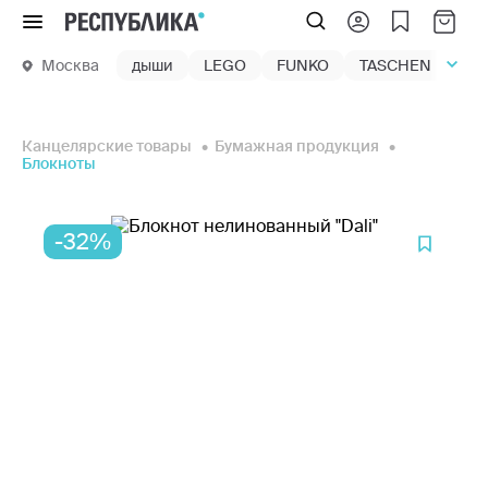
Меню
Москва
дыши
LEGO
FUNKO
TASCHEN
маг
Канцелярские товары
Бумажная продукция
Блокноты
-32%