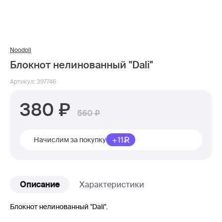
Noodoll
Блокнот нелинованный "Dali"
Артикул: 397746
380
560
+11
Начислим за покупку
Описание
Характеристики
Блокнот нелинованный "Dali".