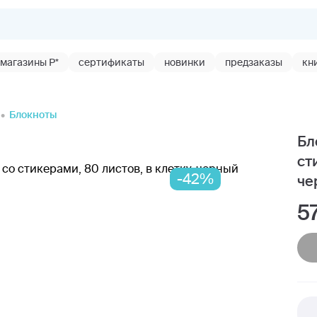
магазины Р*
сертификаты
новинки
предзаказы
кн
Блокноты
Бл
ст
-42%
че
5