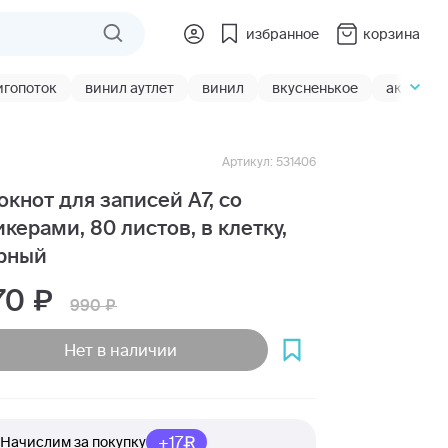
избранное
корзина
игопоток
винил аутлет
винил
вкусненькое
акции
Артикул: 531406
окнот для записей А7, со
икерами, 80 листов, в клетку,
рный
70
990
Нет в наличии
+17
Начислим за покупку