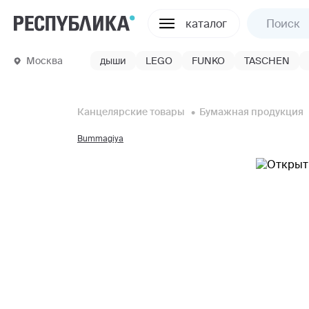
каталог
Москва
дыши
LEGO
FUNKO
TASCHEN
Канцелярские товары
Бумажная продукция
Bummagiya