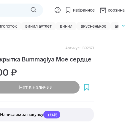
избранное
корзина
игопоток
винил аутлет
винил
вкусненькое
акции
Артикул: 1392671
крытка Bummagiya Мое сердце
00
Нет в наличии
+6
Начислим за покупку