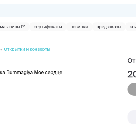
магазины Р*
сертификаты
новинки
предзаказы
кн
Открытки и конверты
От
2