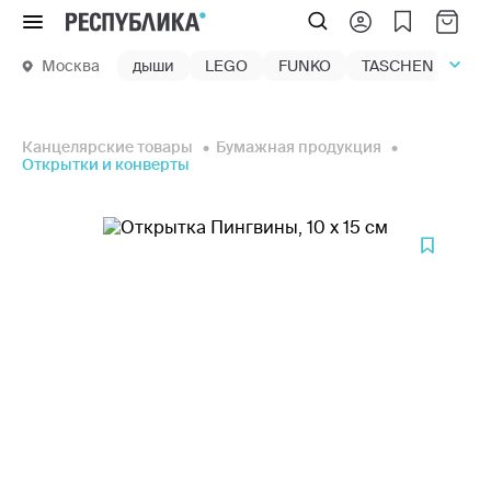
Меню
Москва
дыши
LEGO
FUNKO
TASCHEN
маг
Канцелярские товары
Бумажная продукция
Открытки и конверты