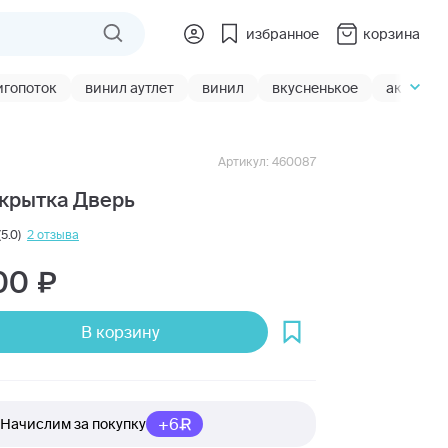
избранное
корзина
игопоток
винил аутлет
винил
вкусненькое
акции
Артикул: 460087
крытка Дверь
(5.0)
2 отзыва
00
В корзину
+6
Начислим за покупку