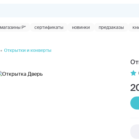
магазины Р*
сертификаты
новинки
предзаказы
кн
Открытки и конверты
От
2