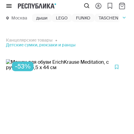
Меню
Москва
дыши
LEGO
FUNKO
TASCHEN
маг
Канцелярские товары
Детские сумки, рюкзаки и ранцы
-53%