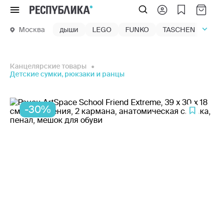
Меню
Москва
дыши
LEGO
FUNKO
TASCHEN
маг
Канцелярские товары
Детские сумки, рюкзаки и ранцы
-30%