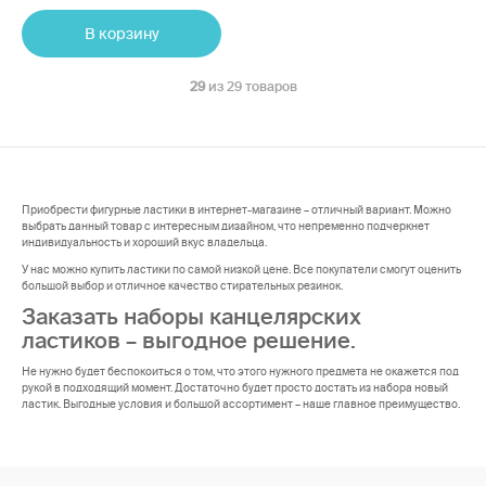
В корзину
29
из 29 товаров
Приобрести фигурные ластики в интернет-магазине – отличный вариант. Можно
выбрать данный товар с интересным дизайном, что непременно подчеркнет
индивидуальность и хороший вкус владельца.
У нас можно купить ластики по самой низкой цене. Все покупатели смогут оценить
большой выбор и отличное качество стирательных резинок.
Заказать наборы канцелярских
ластиков – выгодное решение.
Не нужно будет беспокоиться о том, что этого нужного предмета не окажется под
рукой в подходящий момент. Достаточно будет просто достать из набора новый
ластик. Выгодные условия и большой ассортимент – наше главное преимущество.