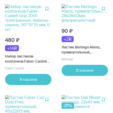
90
+2
480
Ластик Berlingo Aliens,
+14
прямоугольный,
Набор ластиков-
28х28х12мм,
Berlingo
колпачков Faber-Castell
флуоресцентный
Grip 2001, трехгранные,
Faber Castell
В корзину
бирюза-сирень, 90*15*15
мм, 5 шт.
В корзину
-17%