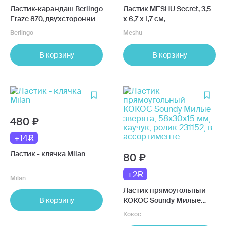
Ластик-карандаш Berlingo
Ластик MESHU Secret, 3,5
Eraze 870, двухсторонний,
х 6,7 х 1,7 см,
круглый, в ассортименте
термопластичная резина,
Berlingo
Meshu
пластиковый футляр
В корзину
В корзину
480
+14
Ластик - клячка Milan
80
+2
Milan
Ластик прямоугольный
В корзину
КОКОС Soundy Милые
зверята, 58х30х15 мм,
Кокос
каучук, ролик 231152, в