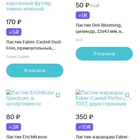
50
60
+1
170
Ластик Deli Blooming,
цилиндр, 22x43 мм, в
+5
ассортименте
Deli
Ластик Faber-Castell Dust-
Free, прямоугольный,
В корзину
45х22х13 мм, картонный
Faber Castell
футляр, темно-зеленый
В корзину
80
350
+2
+10
Ластик ErichKrause
Ластик-карандаш Faber-