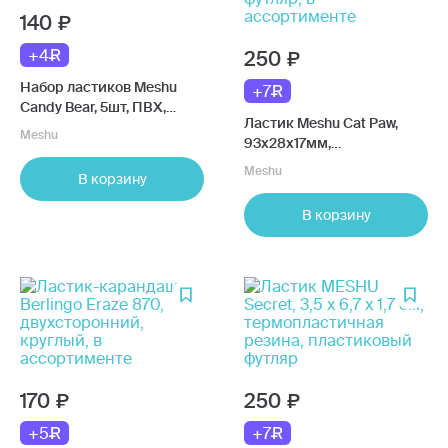
140
+4
250
Набор ластиков Meshu
+7
Candy Bear, 5шт, ПВХ,
Ластик Meshu Cat Paw,
20х15х9мм, в
Meshu
93х28х17мм,
ассортименте
термопластичная резина,
Meshu
В корзину
пластиковый футляр, в
ассортименте
В корзину
170
250
+5
+7