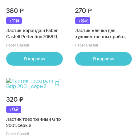
380
270
+11
+8
Ластик-карандаш Faber-
Ластик-клячка для
Castell Perfection 7058 В, с
художественных работ,
щеточкой
серый
Faber Castell
Faber Castell
В корзину
В корзину
320
+9
Ластик трехгранный Grip
2001, серый
Faber Castell