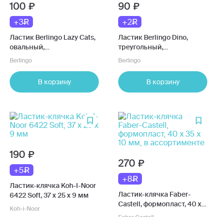
100
90
+3
+2
Ластик Berlingo Lazy Cats,
Ластик Berlingo Dino,
овальный,
треугольный,
термопластичная резина,
термопластичная резина,
Berlingo
Berlingo
4,9 х 2,3 х 9 см, в
5 х 4,4 х 0,7 см, в
ассортименте
ассортименте
В корзину
В корзину
190
270
+5
+8
Ластик-клячка Koh-I-Noor
Ластик-клячка Faber-
6422 Soft, 37 х 25 х 9 мм
Castell, формопласт, 40 х
Koh-i-Noor
35 х 10 мм, в