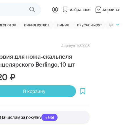
избранное
корзина
игопоток
винил аутлет
винил
вкусненькое
акции
Артикул: 1459935
звия для ножа-скальпеля
нцелярского Berlingo, 10 шт
20
В корзину
+9
Начислим за покупку