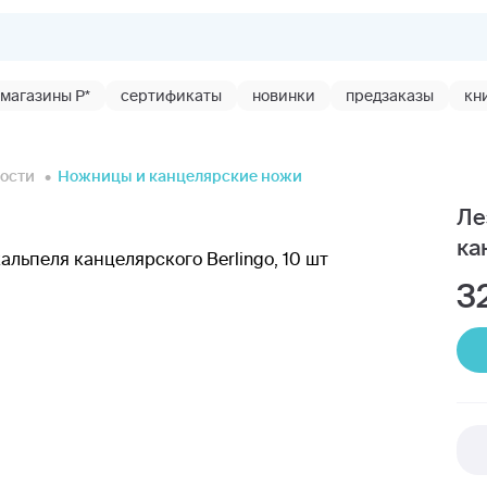
магазины Р*
сертификаты
новинки
предзаказы
кн
ости
Ножницы и канцелярские ножи
Ле
ка
3