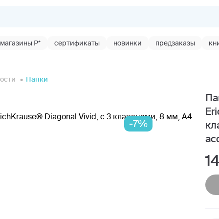
магазины Р*
сертификаты
новинки
предзаказы
кн
ости
Папки
Па
Er
-7%
кл
ас
1