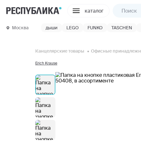
каталог
Москва
дыши
LEGO
FUNKO
TASCHEN
Канцелярские товары
Офисные принадлежн
Erich Krause