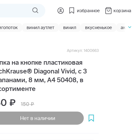
избранное
корзина
игопоток
винил аутлет
винил
вкусненькое
акции
Артикул: 1400663
пка на кнопке пластиковая
ichKrause® Diagonal Vivid, с 3
апанами, 8 мм, A4 50408, в
сортименте
40
150
Нет в наличии