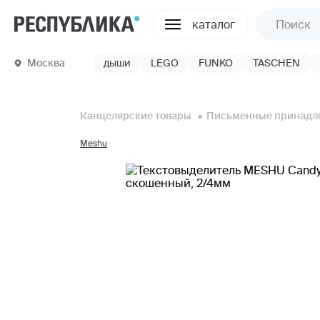
каталог
Москва
дыши
LEGO
FUNKO
TASCHEN
Канцелярские товары
Письменные принадл
Meshu