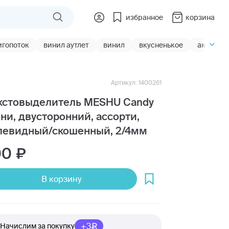
избранное
корзина
игопоток
винил аутлет
винил
вкусненькое
акции
Артикул: 1400261
кстовыделитель MESHU Candy
ни, двусторонний, ассорти,
левидный/скошенный, 2/4мм
00
В корзину
+3
Начислим за покупку