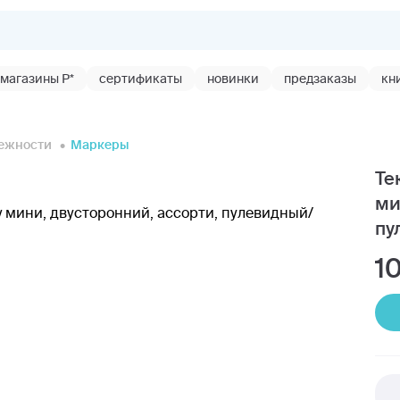
магазины Р*
сертификаты
новинки
предзаказы
кн
ежности
Маркеры
Те
ми
пу
1