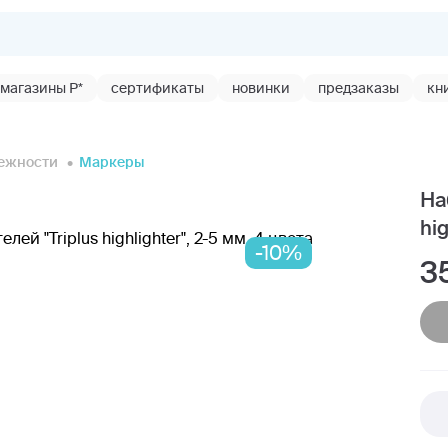
магазины Р*
сертификаты
новинки
предзаказы
кн
ежности
Маркеры
На
hi
-10%
3