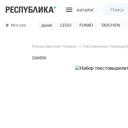
каталог
Москва
дыши
LEGO
FUNKO
TASCHEN
Канцелярские товары
Письменные принадл
Staedtler