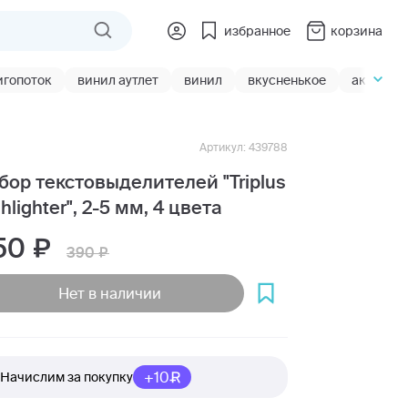
избранное
корзина
игопоток
винил аутлет
винил
вкусненькое
акции
Артикул: 439788
бор текстовыделителей "Triplus
ghlighter", 2-5 мм, 4 цвета
50
390
Нет в наличии
+10
Начислим за покупку