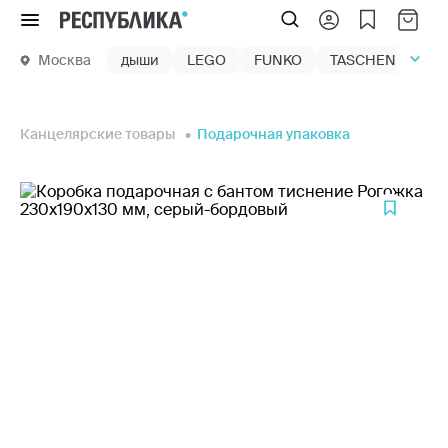
Меню
Москва
дыши
LEGO
FUNKO
TASCHEN
маг
Канцелярские товары
Подарочная упаковка