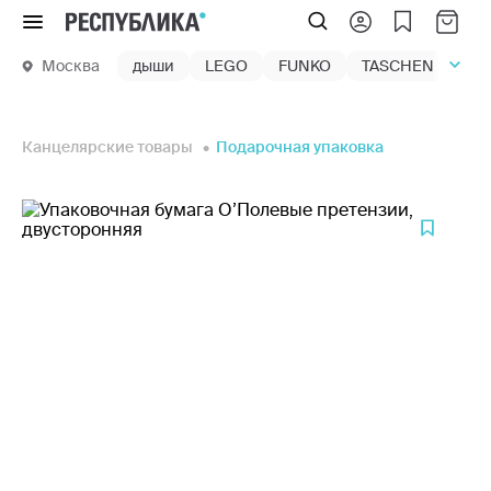
Меню
Москва
дыши
LEGO
FUNKO
TASCHEN
маг
Канцелярские товары
Подарочная упаковка