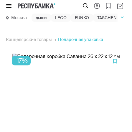
Меню
Москва
дыши
LEGO
FUNKO
TASCHEN
маг
Канцелярские товары
Подарочная упаковка
-17%