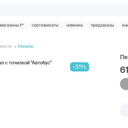
магазины Р*
сертификаты
новинки
предзаказы
кн
ности
Пеналы
Пе
-31%
6