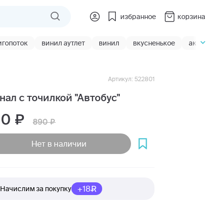
избранное
корзина
игопоток
винил аутлет
винил
вкусненькое
акции
Артикул: 522801
нал с точилкой "Автобус"
10
890
Нет в наличии
+18
Начислим за покупку