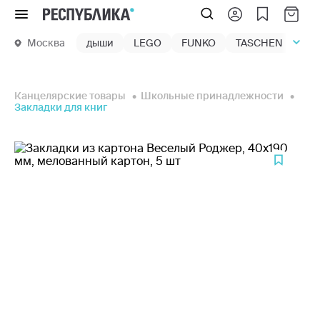
Меню
Москва
дыши
LEGO
FUNKO
TASCHEN
маг
Канцелярские товары
Школьные принадлежности
Закладки для книг