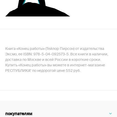
Книга «Конец работы» (Тейлор Пирсон) от издательства
Эксмо, ее ISBN: 978-5-04-092573-5. Все книги в наличии,
доставка по Москве и всей России в короткие сроки.
Купить «Конец работы» вы можете в интернет-магазине
РЕСПУБЛИКА* по недорогой цене 552 руб.
покупателям