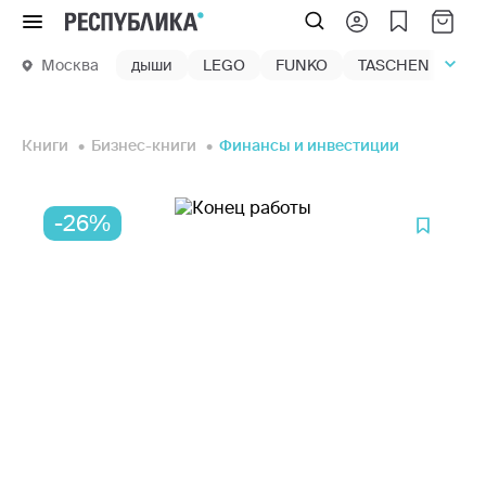
Меню
Москва
дыши
LEGO
FUNKO
TASCHEN
маг
Книги
Бизнес-книги
Финансы и инвестиции
-26%