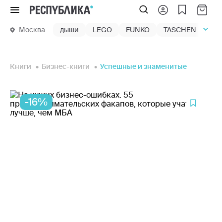
Меню
Москва
дыши
LEGO
FUNKO
TASCHEN
маг
Книги
Бизнес-книги
Успешные и знаменитые
-16%