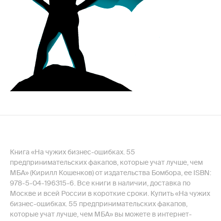
Книга «На чужих бизнес-ошибках. 55
предпринимательских факапов, которые учат лучше, чем
МБА» (Кирилл Кошенков) от издательства Бомбора, ее ISBN:
978-5-04-196315-6. Все книги в наличии, доставка по
Москве и всей России в короткие сроки. Купить «На чужих
бизнес-ошибках. 55 предпринимательских факапов,
которые учат лучше, чем МБА» вы можете в интернет-