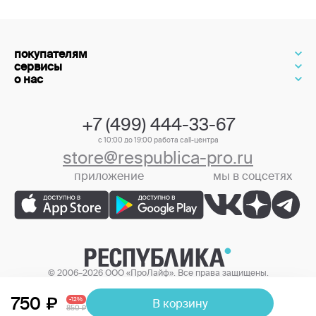
покупателям
сервисы
о нас
+7 (499) 444-33-67
с 10:00 до 19:00 работа call-центра
store@respublica-pro.ru
приложение
мы в соцсетях
+7 (499) 444-33-67
© 2006–2026 ООО «ПроЛайф». Все права защищены.
Цены в интернет-магазине могут отличаться от цен в розничных
магазинах.
750
-12%
В корзину
850