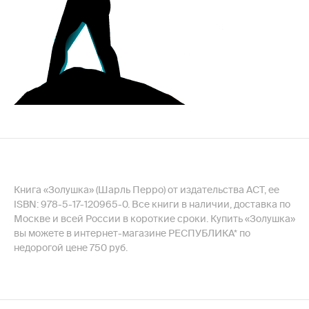
Книга «Золушка» (Шарль Перро) от издательства АСТ, ее
ISBN: 978-5-17-120965-0. Все книги в наличии, доставка по
Москве и всей России в короткие сроки. Купить «Золушка»
вы можете в интернет-магазине РЕСПУБЛИКА* по
недорогой цене 750 руб.