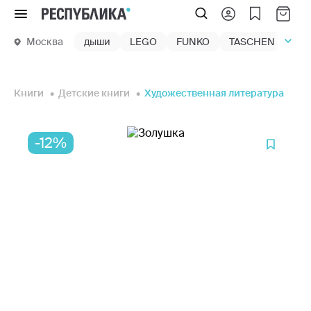
Меню
Москва
дыши
LEGO
FUNKO
TASCHEN
маг
Книги
Детские книги
Художественная литература
-12%