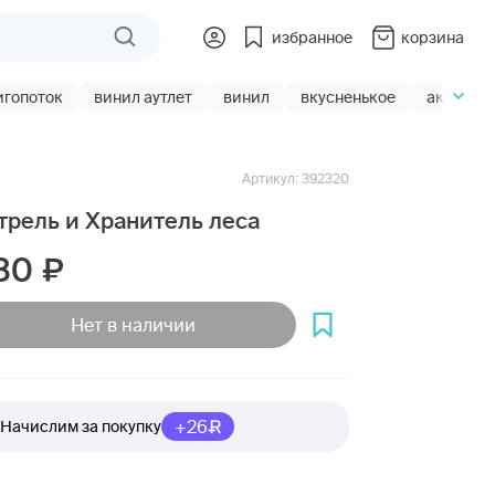
избранное
корзина
игопоток
винил аутлет
винил
вкусненькое
акции
Артикул: 392320
трель и Хранитель леса
80
Нет в наличии
+26
Начислим за покупку