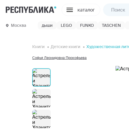
каталог
Москва
дыши
LEGO
FUNKO
TASCHEN
Книги
Детские книги
Художественная лит
Софья Леонидовна Прокофьева