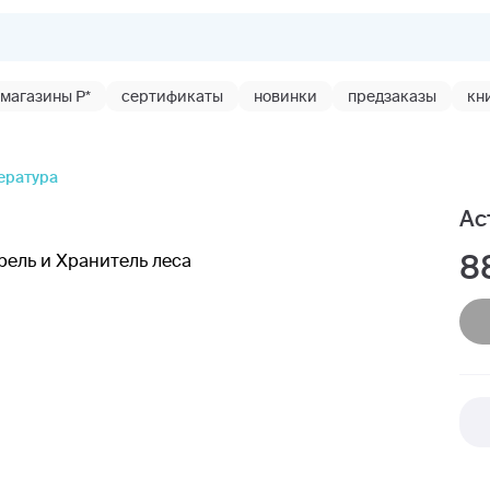
магазины Р*
сертификаты
новинки
предзаказы
кн
ература
Ас
8