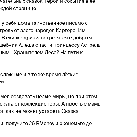
ательных сказок. Герои и события в ее
аждой странице.
т у себя дома таинственное письмо с
трель от злого чародея Каргора. Им
В сказке друзья встретятся с добрым
шебник Алеша спасти принцессу Астрель
ным - Хранителем Леса? На пути к
сложные и в то же время лёгкие
й.
умел создавать целые миры, но при этом
 скупают коллекционеры. А простые мамы
, как не может устареть Сказка.
и, получите 26 RMoney и экономьте до