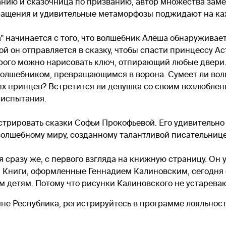
нию и сказочница по призванию, автор множества замеч
евращения и удивительные метаморфозы поджидают на к
а" начинается с того, что волшебник Алёша обнаруживае
й он отправляется в сказку, чтобы спасти принцессу Ас
ого можно нарисовать ключ, отпирающий любые двери. 
волшебником, превращающимся в ворона. Сумеет ли вол
вых принцев? Встретится ли девушка со своим возлюблен
 испытания.
трировать сказки Софьи Прокофьевой. Его удивительно 
волшебному миру, созданному талантливой писательнице
сразу же, с первого взгляда на книжную страницу. Он 
. Книги, оформленные Геннадием Калиновским, сегодня
м детям. Потому что рисунки Калиновского не устаревают
ине Республика, регистрируйтесь в программе лояльност