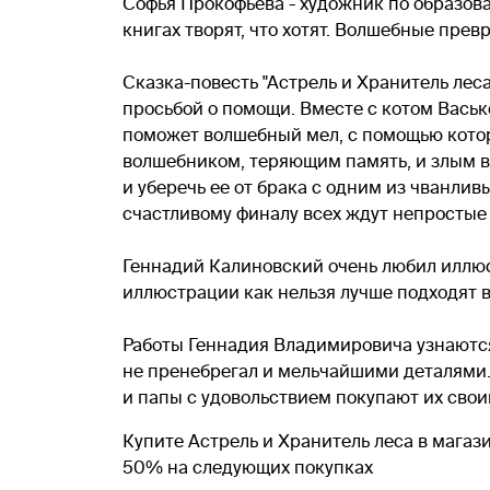
Софья Прокофьева - художник по образова
книгах творят, что хотят. Волшебные пр
Сказка-повесть "Астрель и Хранитель лес
просьбой о помощи. Вместе с котом Васько
поможет волшебный мел, с помощью котор
волшебником, теряющим память, и злым 
и уберечь ее от брака с одним из чванли
счастливому финалу всех ждут непростые
Геннадий Калиновский очень любил иллюс
иллюстрации как нельзя лучше подходят 
Работы Геннадия Владимировича узнаются 
не пренебрегал и мельчайшими деталями
и папы с удовольствием покупают их свои
Купите Астрель и Хранитель леса в магаз
50% на следующих покупках