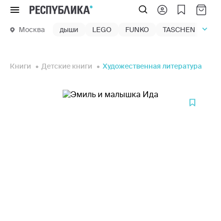
Меню
Москва
дыши
LEGO
FUNKO
TASCHEN
маг
Книги
Детские книги
Художественная литература