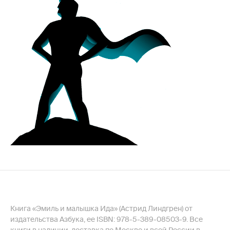
Книга «Эмиль и малышка Ида» (Астрид Линдгрен) от
издательства Азбука, ее ISBN: 978-5-389-08503-9. Все