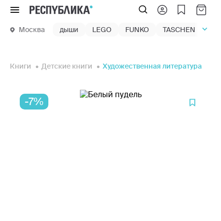
Меню
Москва
дыши
LEGO
FUNKO
TASCHEN
маг
Книги
Детские книги
Художественная литература
-7%