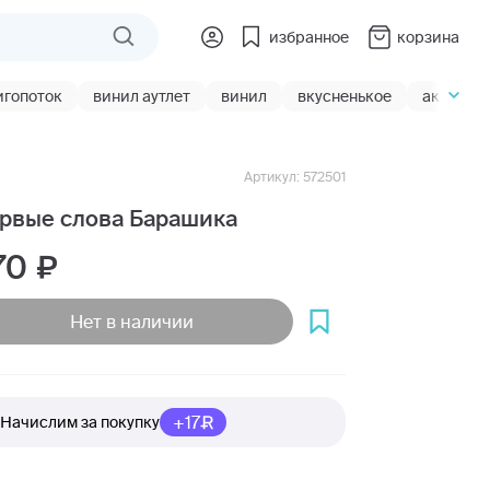
избранное
корзина
игопоток
винил аутлет
винил
вкусненькое
акции
Артикул: 572501
рвые слова Барашика
70
Нет в наличии
+17
Начислим за покупку