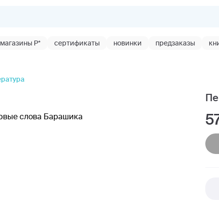
магазины Р*
сертификаты
новинки
предзаказы
кн
ература
Пе
5