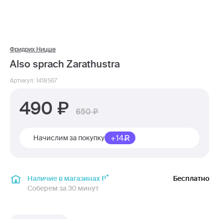
Фридрих Ницше
Also sprach Zarathustra
Артикул: 1418567
490
650
+14
Начислим за покупку
Наличие в магазинах Р
Бесплатно
Соберем за 30 минут