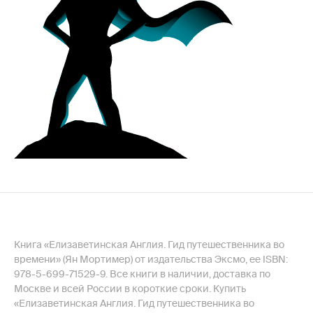
Книга «Елизаветинская Англия. Гид путешественника во
времени» (Ян Мортимер) от издательства Эксмо, ее ISBN:
978-5-699-71529-9. Все книги в наличии, доставка по
Москве и всей России в короткие сроки. Купить
«Елизаветинская Англия. Гид путешественника во