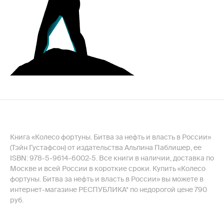
Книга «Колесо фортуны. Битва за нефть и власть в России»
(Тэйн Густафсон) от издательства Альпина Паблишер, ее
ISBN: 978-5-9614-6002-5. Все книги в наличии, доставка по
Москве и всей России в короткие сроки. Купить «Колесо
фортуны. Битва за нефть и власть в России» вы можете в
интернет-магазине РЕСПУБЛИКА* по недорогой цене 790
руб.