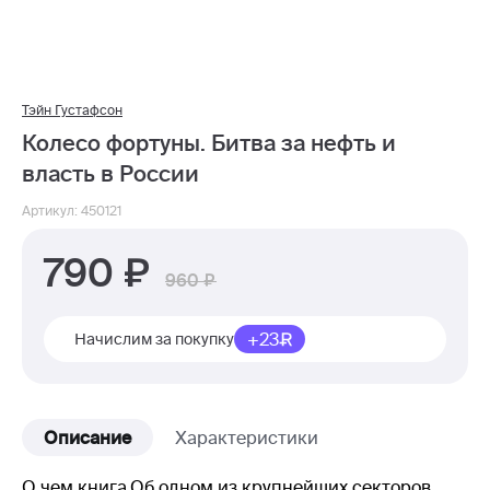
Тэйн Густафсон
Колесо фортуны. Битва за нефть и
власть в России
Артикул: 450121
790
960
+23
Начислим за покупку
Описание
Характеристики
О чем книга.Об одном из крупнейших секторов