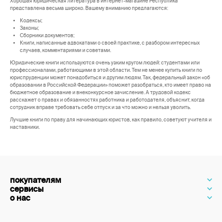
Хорошая юридическая литература в интернет-магазине Республика
представлена весьма широко. Вашему вниманию предлагаются:
Кодексы;
Законы;
Сборники документов;
Книги, написанные адвокатами о своей практике, с разбором интересных
случаев, комментариями и советами.
Юридические книги используются очень узким кругом людей: студентами или
профессионалами, работающими в этой области. Тем не менее купить книги по
юриспруденции может понадобиться и другим людям. Так, федеральный закон «об
образовании в Российской Федерации» поможет разобраться, кто имеет право на
бюджетное образование и внеконкурсное зачисление. А трудовой кодекс
расскажет о правах и обязанностях работника и работодателя, объяснит, когда
сотрудник вправе требовать себе отпуск и за что можно и нельзя уволить.
Лучшие книги по праву для начинающих юристов, как правило, советуют учителя и
наставники.
покупателям
сервисы
о нас