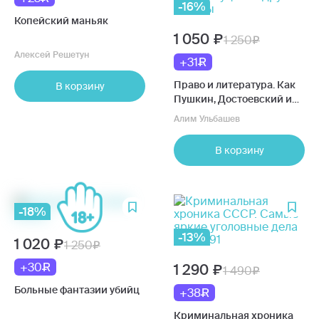
-16%
Копейский маньяк
1 050
1 250
Алексей Решетун
+31
Право и литература. Как
В корзину
Пушкин, Достоевский и
Толстой придумали
Алим Ульбашев
Конституцию и другие
законы
В корзину
-18%
-13%
1 020
1 250
+30
1 290
1 490
Больные фантазии убийц
+38
Криминальная хроника