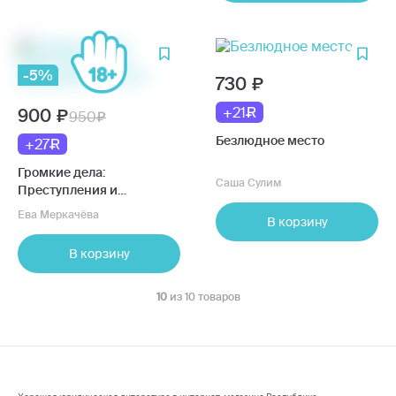
-5%
730
+21
900
950
Безлюдное место
+27
Громкие дела:
Саша Сулим
Преступления и
наказания в СССР
Ева Меркачёва
В корзину
В корзину
10
из 10 товаров