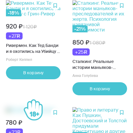
-18%
920
1 120
-21%
+27
850
1 080
Ривермен. Как Тед Банди
и я охотились на Убийцу с
+25
Грин-Ривер
Роберт Кеппел
Сталкинг. Реальные
истории маньяков-
В корзину
преследователей и их
Анна Голубева
жертв. Психология
навязчивой одержимости
В корзину
780
+23