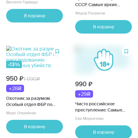
Висенте Гарридо
СССР. Самые яркие
уголовные дела 1917-1991
Фёдор Раззаков
В корзину
В корзину
-13%
950
1 090
990
+28
+29
Охотник за разумом.
Чисто российское
Особый отдел ФБР по
преступление: Самые
расследованию
Марк Олшейкер
громкие и загадочные
серийных убийств
Ева Меркачева
уголовные дела x VIII - x x
В корзину
веков
В корзину