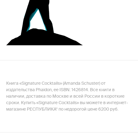
Книга «Signature Cocktails» (Amanda Schuster) от
издательства Phaidon, ее ISBN: 1426814. Все книги в
наличии, доставка по Москве и всей России в короткие
сроки. Купить «Signature Cocktails» вы можете в интернет-
магазине РЕСПУБЛИКА* по недорогой цене 6200 руб.