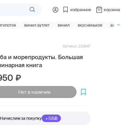
избранное
корзина
игопоток
винил аутлет
винил
вкусненькое
акции
Артикул: 232847
ба и морепродукты. Большая
линарная книга
 950
Нет в наличии
+58
Начислим за покупку