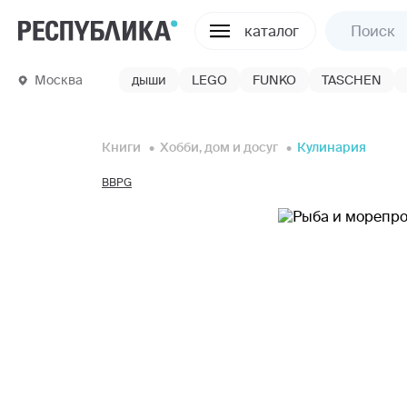
каталог
Москва
дыши
LEGO
FUNKO
TASCHEN
Книги
Хобби, дом и досуг
Кулинария
BBPG