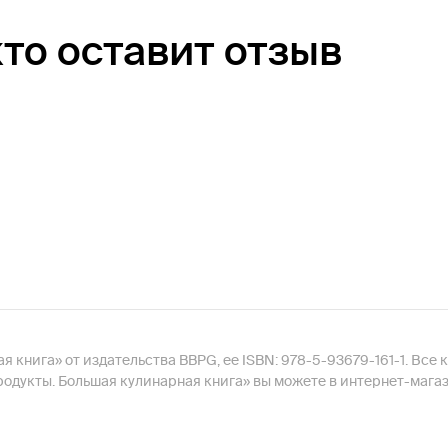
кто оставит отзыв
 книга» от издательства BBPG, ее ISBN: 978-5-93679-161-1. Все 
родукты. Большая кулинарная книга» вы можете в интернет-мага