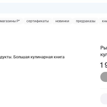
магазины Р*
сертификаты
новинки
предзаказы
кн
Ры
ку
1