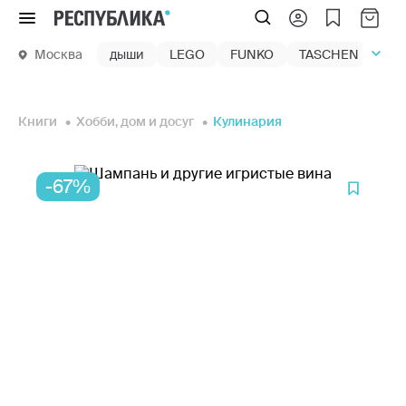
Меню
Москва
дыши
LEGO
FUNKO
TASCHEN
маг
Книги
Хобби, дом и досуг
Кулинария
-67%