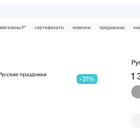
магазины Р*
сертификаты
новинки
предзаказы
кн
Ру
1
-31%