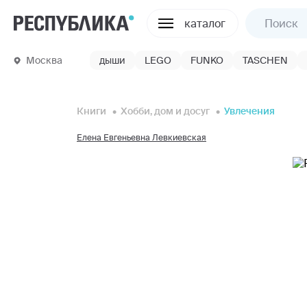
каталог
Москва
дыши
LEGO
FUNKO
TASCHEN
Книги
Хобби, дом и досуг
Увлечения
Елена Евгеньевна Левкиевская