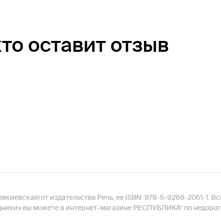
кто оставит отзыв
вкиевская) от издательства Речь, ее ISBN: 978-5-9268-2061-1. Вс
дники» вы можете в интернет-магазине РЕСПУБЛИКА* по недорого