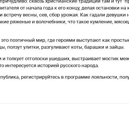
причудливо: сквозь христианские традиции там и тут "
итателя от начала года к его концу, делая остановки на
встречу весны, сев, сбор урожая. Как гадали девушки н
акие ряженые и волочебники, что такое кумление, мясоед
то поэтичный мир, где героями выступают как простые 
ы, ползут улитки, разгуливают коты, барашки и зайцы.
 и толкует отголоски ушедших, выстраивает мостик ме
то интересуется историей русского народа.
публика, регистрируйтесь в программе лояльности, пол