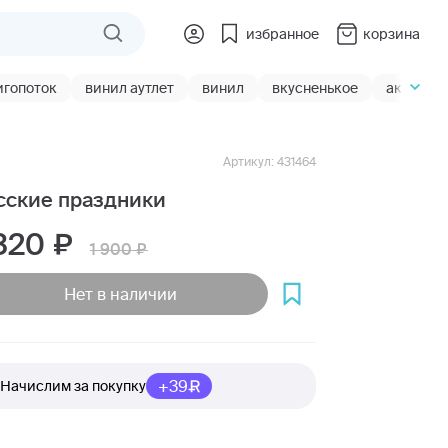
избранное
корзина
игопоток
винил аутлет
винил
вкусненькое
акции
Артикул: 431464
сские праздники
 320
1 900
Нет в наличии
+39
Начислим за покупку