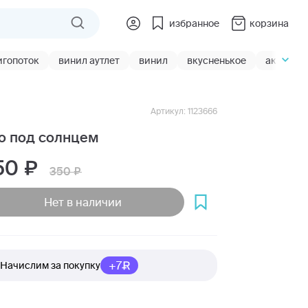
избранное
корзина
игопоток
винил аутлет
винил
вкусненькое
акции
Артикул: 1123666
о под солнцем
50
350
Нет в наличии
+7
Начислим за покупку