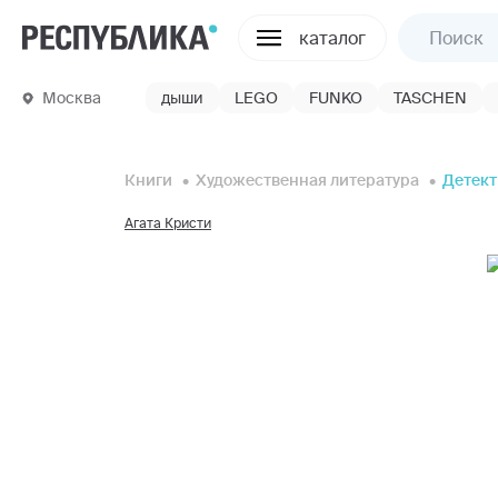
каталог
Москва
дыши
LEGO
FUNKO
TASCHEN
Книги
Художественная литература
Детек
Агата Кристи