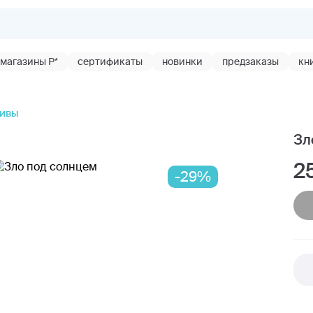
магазины Р*
сертификаты
новинки
предзаказы
кн
тивы
Зл
2
-29%