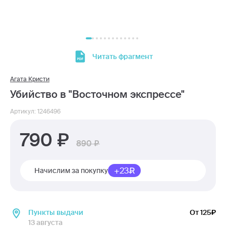
Читать фрагмент
Агата Кристи
Убийство в "Восточном экспрессе"
Артикул: 1246496
790
890
+23
Начислим за покупку
Пункты выдачи
От 125
13 августа