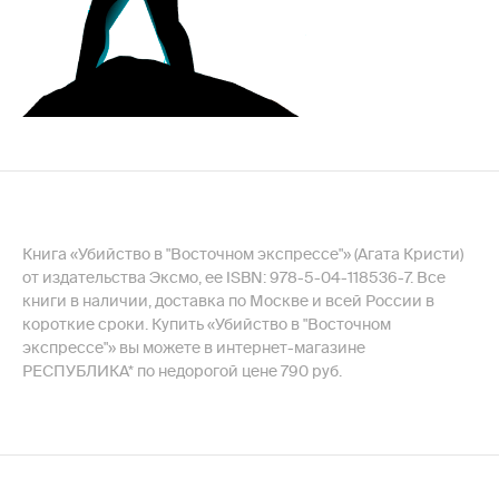
Книга «Убийство в "Восточном экспрессе"» (Агата Кристи)
от издательства Эксмо, ее ISBN: 978-5-04-118536-7. Все
книги в наличии, доставка по Москве и всей России в
короткие сроки. Купить «Убийство в "Восточном
экспрессе"» вы можете в интернет-магазине
РЕСПУБЛИКА* по недорогой цене 790 руб.