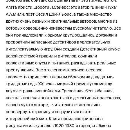
Золотой век британского детектива - это Г.К.Честертон,
Агата Кристи, Дороти Л.Сэйерс; это автор "Винни-Пуха"
А.А.Милн, поэт Сесил Дэй-Льюис, а также множество
других очень разных и оригинальных авторов, многие из
которых совершенно неизвестны русскому читателю. Все
они принадлежали к одному кругу, общались, дружили и
превратили написание детективов в увлекательную
интеллектуальную игру. Они создали Детективный клуб с
целой системой правил и ритуалов, сочиняли
коллективные опусы и пытались разгадывать реальные
преступления. Все это легкомысленное, веселое
творчество пришлось главным образом на двадцатые-
тридцатые годы XX века - мирный промежуток между
двумя страшными войнами. Тревожная, бесшабашная,
ностальгическая эпоха застыла в детективных рассказах,
словно муха в янтаре, - читателю остается лишь
перевернуть страницу и погрузиться в этот
интереснейший мир. Книга проиллюстрирована
рисунками из журналов 1920-1930-х годов, снабжена