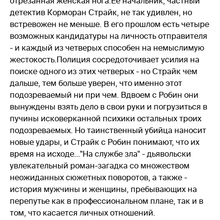
отрезанная женская нога.Ее начальник, частный
детектив Корморан Страйк, не так удивлен, но
встревожен не меньше. В его прошлом есть четыре
возможных кандидатуры на личность отправителя
- и каждый из четверых способен на немыслимую
жестокость.Полиция сосредоточивает усилия на
поиске одного из этих четверых - но Страйк чем
дальше, тем больше уверен, что именно этот
подозреваемый ни при чем. Вдвоем с Робин они
вынуждены взять дело в свои руки и погрузиться в
пучины исковерканной психики остальных троих
подозреваемых. Но таинственный убийца наносит
новые удары, и Страйк с Робин понимают, что их
время на исходе..."На службе зла" - дьявольски
увлекательный роман-загадка со множеством
неожиданных сюжетных поворотов, а также -
история мужчины и женщины, пребывающих на
перепутье как в профессиональном плане, так и в
том, что касается личных отношений.