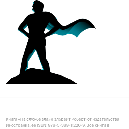
Книга «На службе зла» (Гэлбрейт Роберт) от издательства
Иностранка, ее ISBN: 978-5-389-11220-9. Все книги в