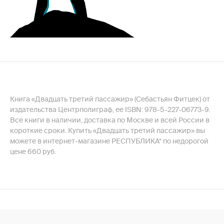
Книга «Двадцать третий пассажир» (Себастьян Фитцек) от
издательства Центрполиграф, ее ISBN: 978-5-227-06773-9.
Все книги в наличии, доставка по Москве и всей России в
короткие сроки. Купить «Двадцать третий пассажир» вы
можете в интернет-магазине РЕСПУБЛИКА* по недорогой
цене 660 руб.