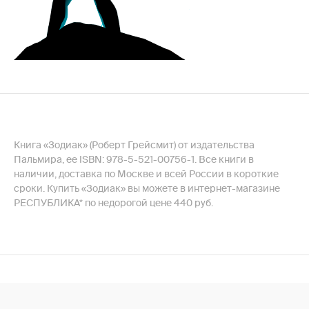
Книга «Зодиак» (Роберт Грейсмит) от издательства
Пальмира, ее ISBN: 978-5-521-00756-1. Все книги в
наличии, доставка по Москве и всей России в короткие
сроки. Купить «Зодиак» вы можете в интернет-магазине
РЕСПУБЛИКА* по недорогой цене 440 руб.