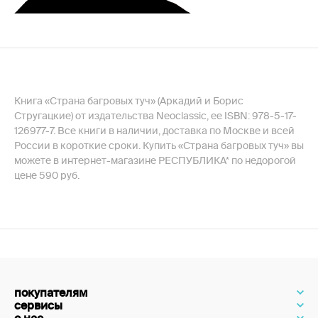
Книга «Страна багровых туч» (Аркадий и Борис
Стругацкие) от издательства Neoclassic, ее ISBN: 978-5-17-
126977-7. Все книги в наличии, доставка по Москве и всей
России в короткие сроки. Купить «Страна багровых туч» вы
можете в интернет-магазине РЕСПУБЛИКА* по недорогой
цене 590 руб.
покупателям
сервисы