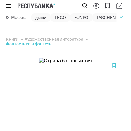
Меню
Москва
дыши
LEGO
FUNKO
TASCHEN
маг
Книги
Художественная литература
Фантастика и фэнтези