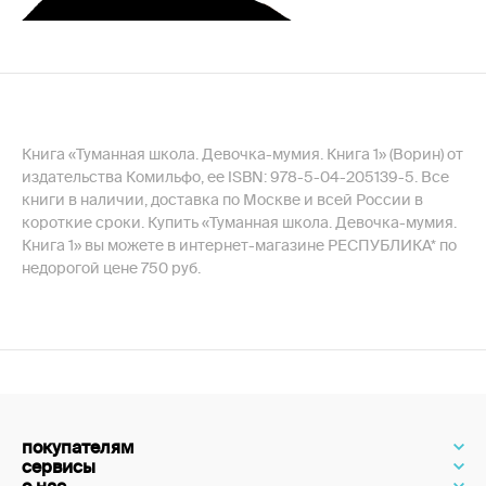
Книга «Туманная школа. Девочка-мумия. Книга 1» (Ворин) от
издательства Комильфо, ее ISBN: 978-5-04-205139-5. Все
книги в наличии, доставка по Москве и всей России в
короткие сроки. Купить «Туманная школа. Девочка-мумия.
Книга 1» вы можете в интернет-магазине РЕСПУБЛИКА* по
недорогой цене 750 руб.
покупателям
сервисы