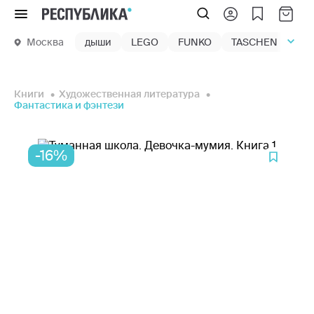
Меню
Москва
дыши
LEGO
FUNKO
TASCHEN
маг
Книги
Художественная литература
Фантастика и фэнтези
-16%