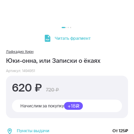
Читать фрагмент
Лафкадио Хирн
Юки-онна, или Записки о ёкаях
Артикул: 1494951
620
720
+18
Начислим за покупку
Пункты выдачи
От 125