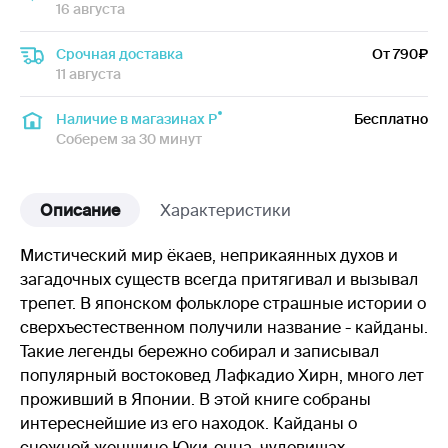
16 августа
Срочная доставка
От 790
11 августа
Наличие в магазинах Р
Бесплатно
Соберем за 30 минут
Описание
Характеристики
Мистический мир ёкаев, неприкаянных духов и
загадочных существ всегда притягивал и вызывал
трепет. В японском фольклоре страшные истории о
сверхъестественном получили название - кайданы.
Такие легенды бережно собирал и записывал
популярный востоковед Лафкадио Хирн, много лет
проживший в Японии. В этой книге собраны
интереснейшие из его находок. Кайданы о
снежной женщине Юки-онна, чудовищах-