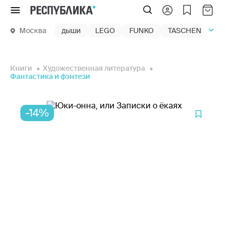
Меню
Москва
дыши
LEGO
FUNKO
TASCHEN
маг
Книги
Художественная литература
Фантастика и фэнтези
-14%