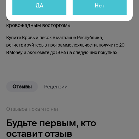
«Все были уверены, что Гальярдо суждено умереть
ДА
Нет
на арене от рогов быка, и именно эта уверенность
заставляла публику аплодировать ему с
кровожадным восторгом».
Купите Кровь и песок в магазине Республика,
регистрируйтесь в программе лояльности, получите 20
RMoney и экономьте до 50% на следующих покупках
Отзывы
Рецензии
Отзывов пока что нет
Будьте первым,
кто
оставит отзыв