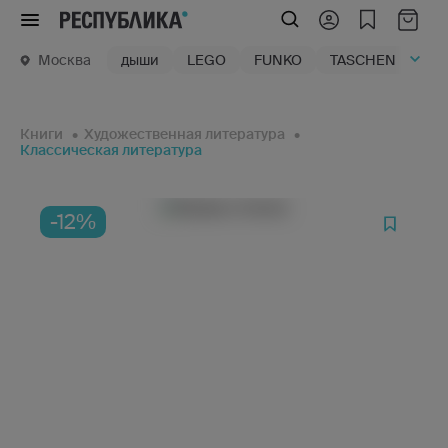
Меню
Москва
дыши
LEGO
FUNKO
TASCHEN
маг
Книги
Художественная литература
Классическая литература
-12%