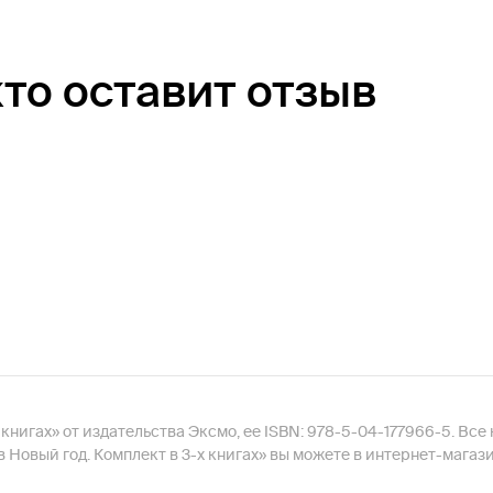
кто оставит отзыв
книгах» от издательства Эксмо, ее ISBN: 978-5-04-177966-5. Все
в Новый год. Комплект в 3-х книгах» вы можете в интернет-магаз