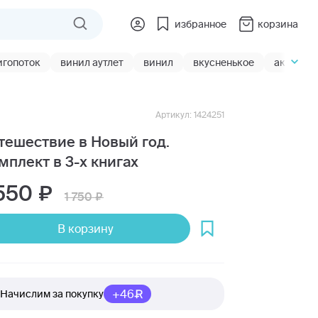
избранное
корзина
игопоток
винил аутлет
винил
вкусненькое
акции
Артикул: 1424251
тешествие в Новый год.
мплект в 3-х книгах
 550
1 750
В корзину
+46
Начислим за покупку