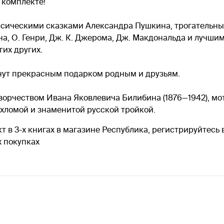
 комплекте!
ссическими сказками Александра Пушкина, трогатель
сана, О. Генри, Дж. К. Джерома, Дж. Макдональда и лучши
гих других.
анут прекрасным подарком родным и друзьям.
ворчеством Ивана Яковлевича Билибина (1876—1942), м
хломой и знаменитой русской тройкой.
т в 3-х книгах в магазине Республика, регистрируйтесь 
 покупках