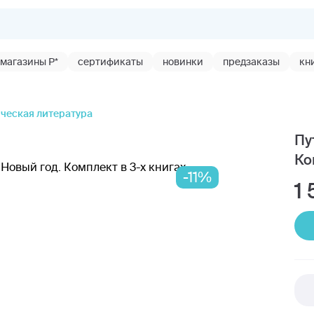
магазины Р*
сертификаты
новинки
предзаказы
кн
ческая литература
Пу
Ко
-11%
1