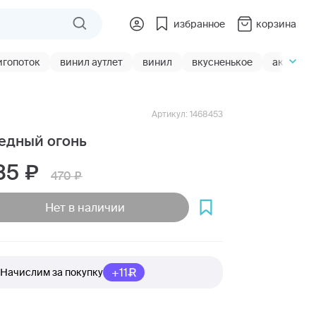
избранное
корзина
игопоток
винил аутлет
винил
вкусненькое
акции
Артикул: 1468453
едный огонь
85
470
Нет в наличии
+11
Начислим за покупку