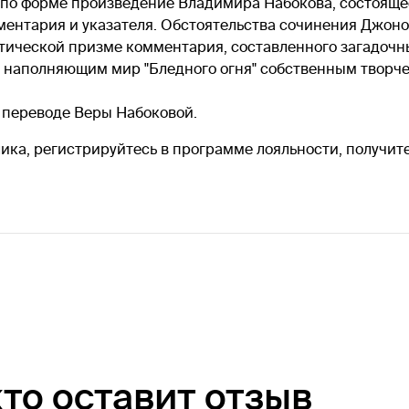
ое по форме произведение Владимира Набокова, состоящ
мментария и указателя. Обстоятельства сочинения Джо
стической призме комментария, составленного загадоч
, наполняющим мир "Бледного огня" собственным творч
 переводе Веры Набоковой.
ика, регистрируйтесь в программе лояльности, получите
кто оставит отзыв