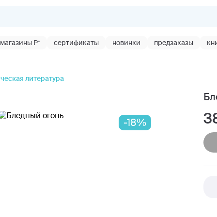
магазины Р*
сертификаты
новинки
предзаказы
кн
ческая литература
Бл
3
-18%