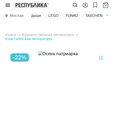
Меню
Москва
дыши
LEGO
FUNKO
TASCHEN
маг
Книги
Художественная литература
Классическая литература
-22%