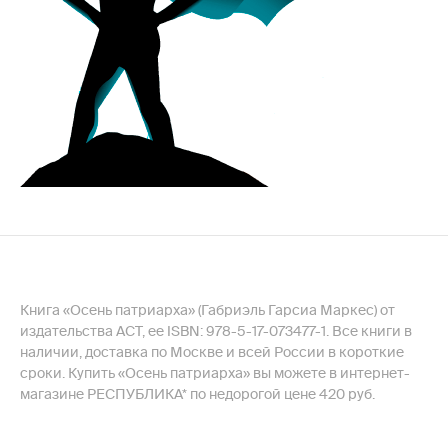
Книга «Осень патриарха» (Габриэль Гарсиа Маркес) от
издательства АСТ, ее ISBN: 978-5-17-073477-1. Все книги в
наличии, доставка по Москве и всей России в короткие
сроки. Купить «Осень патриарха» вы можете в интернет-
магазине РЕСПУБЛИКА* по недорогой цене 420 руб.