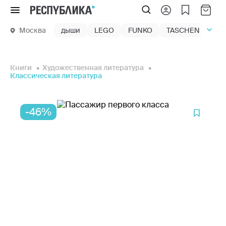
Меню
Москва
дыши
LEGO
FUNKO
TASCHEN
маг
Книги
Художественная литература
Классическая литература
-46%