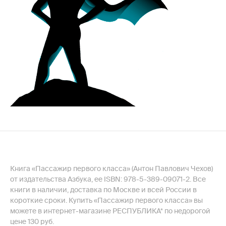
Книга «Пассажир первого класса» (Антон Павлович Чехов)
от издательства Азбука, ее ISBN: 978-5-389-09071-2. Все
книги в наличии, доставка по Москве и всей России в
короткие сроки. Купить «Пассажир первого класса» вы
можете в интернет-магазине РЕСПУБЛИКА* по недорогой
цене 130 руб.