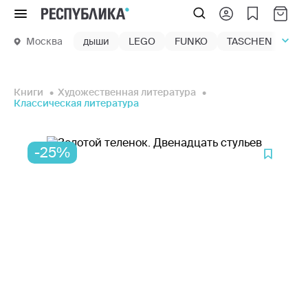
Меню
Москва
дыши
LEGO
FUNKO
TASCHEN
маг
Книги
Художественная литература
Классическая литература
-25%