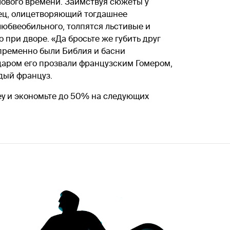
ового времени. Заимствуя сюжеты у
нец, олицетворяющий тогдашнее
любвеобильного, толпятся льстивые и
 при дворе. «Да бросьте же губить друг
епременно были Библия и басни
даром его прозвали французским Гомером,
ждый француз.
ey и экономьте до 50% на следующих