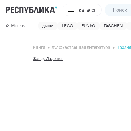
каталог
Москва
дыши
LEGO
FUNKO
TASCHEN
Книги
Художественная литература
Поэзи
Жан де Лафонтен