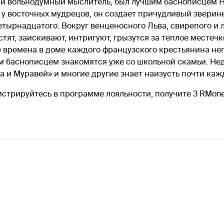
и вольнодумный мыслитель, был лучшим баснописцем Н
е у восточных мудрецов, он создает причудливый звери
тырнадцатого. Вокруг венценосного Льва, свирепого и 
ят, заискивают, интригуют, грызутся за теплое местечко
В те времена в доме каждого французского крестьянина н
им баснописцем знакомятся уже со школьной скамьи. Не
за и Муравей» и многие другие знает наизусть почти ка
истрируйтесь в программе лояльности, получите 3 RMon