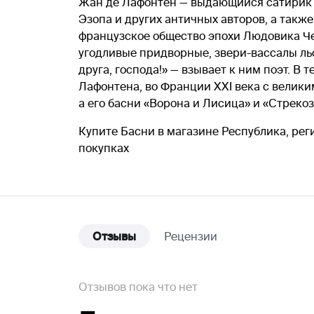
Жан де Лафонтен — выдающийся сатирик 
Эзопа и других античных авторов, а такж
французское общество эпохи Людовика Че
угодливые придворные, звери-вассалы льст
друга, господа!» — взывает к ним поэт. 
Лафонтена, во Франции XXI века с велик
а его басни «Ворона и Лисица» и «Стреко
Купите Басни в магазине Республика, рег
покупках
Отзывы
Рецензии
Отзывов пока что нет