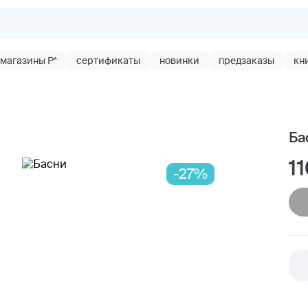
магазины Р*
сертификаты
новинки
предзаказы
кн
я
Ба
1
-27%