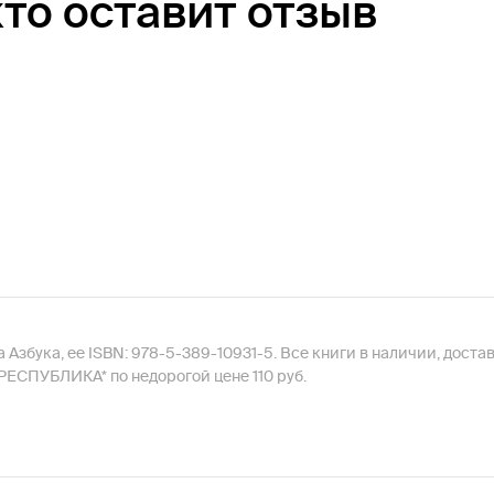
кто оставит отзыв
 Азбука, ее ISBN: 978-5-389-10931-5. Все книги в наличии, дост
РЕСПУБЛИКА* по недорогой цене 110 руб.