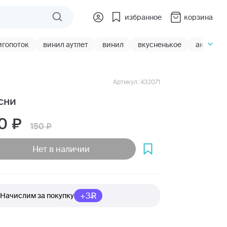
избранное
корзина
игопоток
винил аутлет
винил
вкусненькое
акции
Артикул: 432071
сни
10
150
Нет в наличии
+3
Начислим за покупку